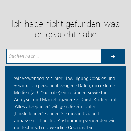
Ich habe nicht gefunden, was
ich gesucht habe:
Wir verwenden mit Ihrer Einwilligung Cookies und
verarbeiten personenbezogene Daten, um externe
Neuigkeiten
Medien (z.B. YouTube) einzubinden sowie für
Analyse- und Marketingzwecke. Durch Klicken auf
ADFC Greifswald-Usedom
‚Alles akzeptieren‘ willigen Sie ein. Unter
Sei dabei
‚Einstellungen‘ können Sie dies individuell
anpassen. Ohne Ihre Zustimmung verwenden wir
Login
nur technisch notwendige Cookies. Die