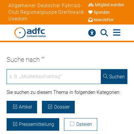
Mitglied werden
Allgemeiner Deutscher Fahrrad-
Club Regionalgruppe Greifswald-
Spenden
Usedom
Newsletter
Suche nach ""
Suchen
Sie suchen zu diesem Thema in folgenden Kategorien:
Artikel
Dossier
Pressemitteilung
Dateien