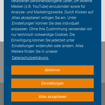
verarbeiten personenbezogene Daten, um externe
Neuigkeiten
Medien (z.B. YouTube) einzubinden sowie für
Analyse- und Marketingzwecke. Durch Klicken auf
ADFC Greifswald-Usedom
‚Alles akzeptieren‘ willigen Sie ein. Unter
Sei dabei
‚Einstellungen‘ können Sie dies individuell
anpassen. Ohne Ihre Zustimmung verwenden wir
Login
nur technisch notwendige Cookies. Die
Einwilligung können Sie jederzeit unter
‚Einstellungen‘ widerrufen oder ändern. Alles
Bleiben Sie in Kontakt
Weitere finden Sie in unserer
Datenschutzerklärung.
Ablehnen
Einstellungen
Impressum
Datenschutz
Cookie-Einstellungen
Alles akzeptieren